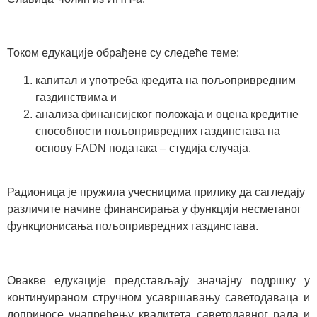
Током едукације обрађене су следеће теме:
капитал и употреба кредита на пољопривредним
газдинствима и
анализа финансијског положаја и оцена кредитне
способности пољопривредних газдинстава на
основу FADN података – студија случаја.
Радионица је пружила учесницима прилику да сагледају
различите начине финансирања у функцији несметаног
функционисања пољопривредних газдинстава.
Овакве едукације представљају значајну подршку у
континуираном стручном усавршавању саветодаваца и
доприносе унапређењу квалитета саветодавног рада и