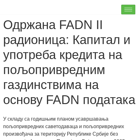
Одржана FADN II
радионица: Капитал и
употреба кредита на
пољопривредним
газдинствима на
основу FADN података
У складу са годишњим планом усавршавања
пољопривредних саветодаваца и пољопривредних
произвођача за територију Републике Србије без