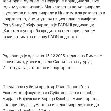
територије Аутономне Покрајине Војводине за 2025.
годину, у организацији Министарства пољопривреде,
шумарства и водопривреде и Института за ратарство и
повртарство, Института од националног значаја за
Републику Србију, одржана је FADN II радионица:
„Капитал и употреба кредита на пољопривредним
газдинствима на основу FADN података“.
Радионица је одржана 16.12.2025. године на Римским
шанчевима, у великој сали Одељења за кукуруз,
Института за ратарство и повртарство.
Предавачи су били проф. др Раде Поповић, са
Економског факултета из Суботице, као и госпође
Мирјана Бојчевски и Зорица Кукић из Министарства
пољпривреде, шумарства и водопривреде, као и др
Славица Чолић из ИПН-а.