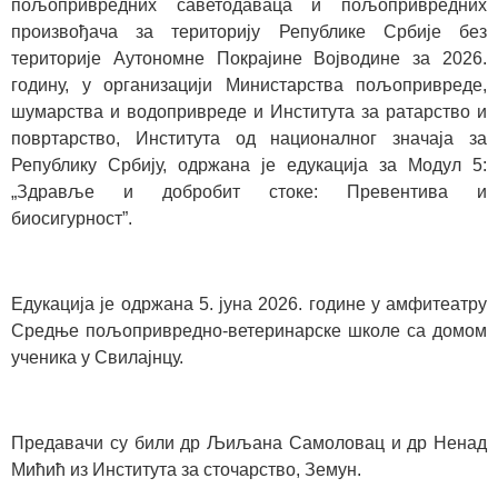
пољопривредних саветодаваца и пољопривредних
произвођача за територију Републике Србије без
територије Аутономне Покрајине Војводине за 2026.
годину, у организацији Министарства пољопривреде,
шумарства и водопривреде и Института за ратарство и
повртарство, Института од националног значаја за
Републику Србију, одржана је едукација за Модул 5:
„Здравље и добробит стоке: Превентива и
биосигурност”.
Едукација је одржана 5. јуна 2026. године у амфитеатру
Средње пољопривредно-ветеринарске школе са домом
ученика у Свилајнцу.
Предавачи су били др Љиљана Самоловац и др Ненад
Мићић из Института за сточарство, Земун.