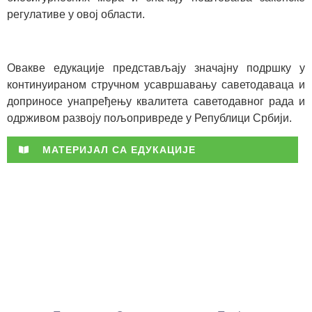
регулативе у овој области.
Овакве едукације представљају значајну подршку у
континуираном стручном усавршавању саветодаваца и
доприносе унапређењу квалитета саветодавног рада и
одрживом развоју пољопривреде у Републици Србији.
МАТЕРИЈАЛ СА ЕДУКАЦИЈЕ