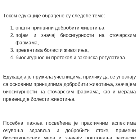
Током едукације обрађене су следеће теме:
општи принципи добробити животиња,
појам и значај биосигурности на сточарским
фармама,
превентива болести животиња,
биосигурносни протокол и законска регулатива.
Едукација је пружила учесницима прилику да се упознају
са основним принципима добробити животиња, значајем
биосигурности на сточарским фармама, као и мерама
превенције болести животиња.
Посебна пажња посвећена је практичним аспектима
очувања здравља и добробити стоке, примени
биосигурносних мера и значају поштовања законске