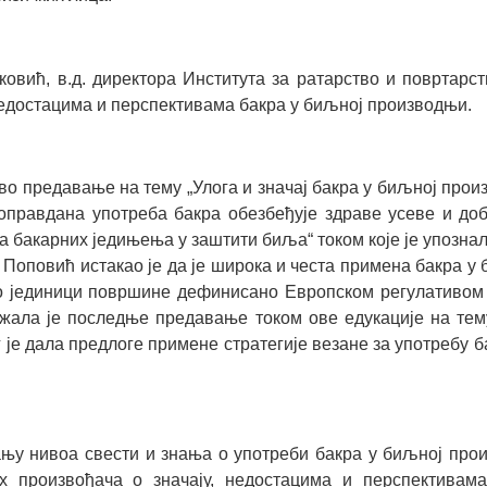
ковић, в.д. директора Института за ратарство и повртарс
недостацима и перспективама бакра у биљној производњи.
во предавање на тему „Улога и значај бакра у биљној про
 оправдана употреба бакра обезбеђује здраве усеве и до
 бакарних једињења у заштити биља“ током које је упознал
Поповић истакао је да је широка и честа примена бакра 
 јединици површине дефинисано Европском регулативом
жала је последње предавање током ове едукације на тем
г је дала предлоге примене стратегије везане за употреб
зању нивоа свести и знања о употреби бакра у биљној про
х произвођача о значају, недостацима и перспективам