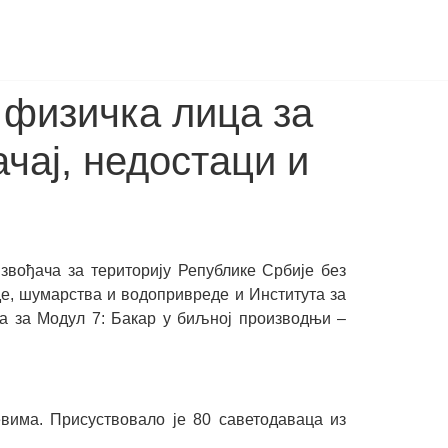
физичка лица за
чај, недостаци и
ођача за територију Републике Србије без
де, шумарства и водопривреде и Института за
ија за Модул 7: Бакар у биљној производњи –
евима. Присуствовало је 80 саветодаваца из