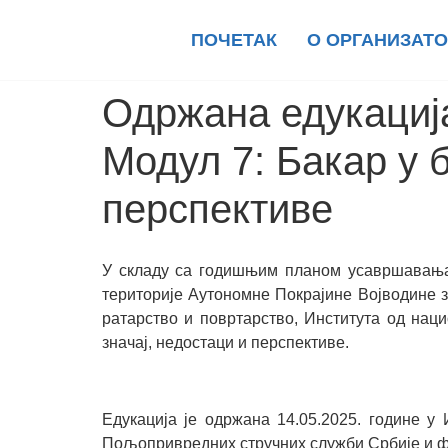
ПОЧЕТАК
О ОРГАНИЗАТО
Одржана едукациј
Модул 7: Бакар у 
перспективе
У складу са годишњим планом усавршавања
територије Аутономне Покрајине Војводине з
ратарство и повртарство, Института од наци
значај, недостаци и перспективе.
Едукација је одржана 14.05.2025. године у
Пољопривредних стручних служби Србије и ф