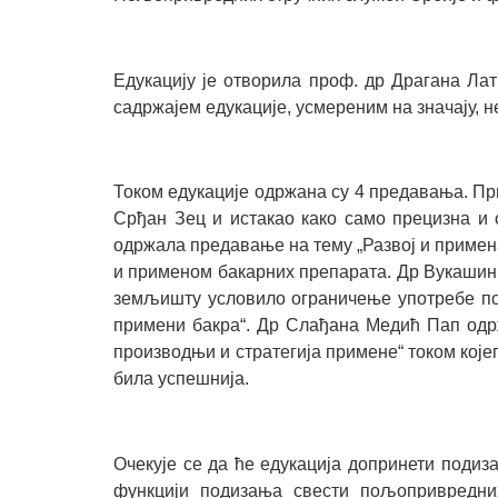
Едукацију је отворила проф. др Драгана Лат
садржајем едукације, усмереним на значају, 
Током едукације одржана су 4 предавања. Пр
Срђан Зец и истакао како само прецизна и
одржала предавање на тему „Развој и примена
и применом бакарних препарата. Др Вукашин 
земљишту условило ограничење употребе по
примени бакра“. Др Слађана Медић Пап одр
производњи и стратегија примене“ током које
била успешнија.
Очекује се да ће едукација допринети поди
функцији подизања свести пољопривредни