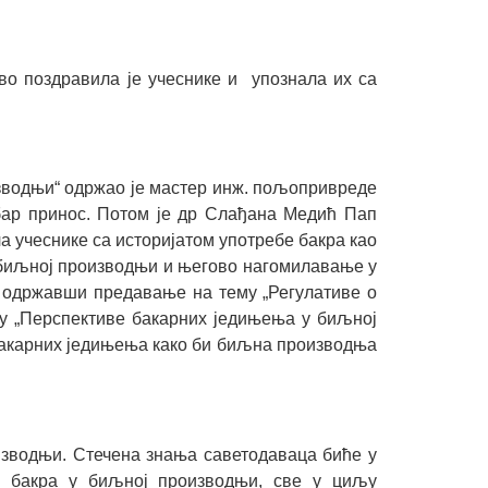
тво поздравила је учеснике и упознала их са
изводњи“ одржао је мастер инж. пољопривреде
бар принос. Потом је др Слађана Медић Пап
а учеснике са историјатом употребе бакра као
у биљној производњи и његово нагомилавање у
 одржавши предавање на тему „Регулативе о
у „Перспективе бакарних једињења у биљној
у бакарних једињења како би биљна производња
изводњи. Стечена знања саветодаваца биће у
а бакра у биљној производњи, све у циљу