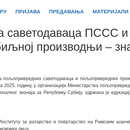
РУ
ПРИЈАВА
ПРЕДАВАЊА
МАТЕРИЈАЛИ
а саветодаваца ПССС и 
биљној производњи – зна
 пољопривредних саветодаваца и пољопривредних произв
а 2025. годину, у организацији Министарства пољопривре
оналног значаја за Републику Србију, одржана је едукац
 Институту за ратарство и повртарство на Римским шанч
изичких лица.