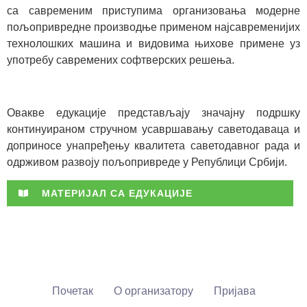
са савременим приступима организовања модерне
пољопривредне производње применом најсавременијих
технолошких машина и видовима њихове примене уз
употребу савремених софтверских решења.
Овакве едукације представљају значајну подршку
континуираном стручном усавршавању саветодаваца и
доприносе унапређењу квалитета саветодавног рада и
одрживом развоју пољопривреде у Републици Србији.
МАТЕРИЈАЛ СА ЕДУКАЦИЈЕ
Почетак
О организатору
Пријава