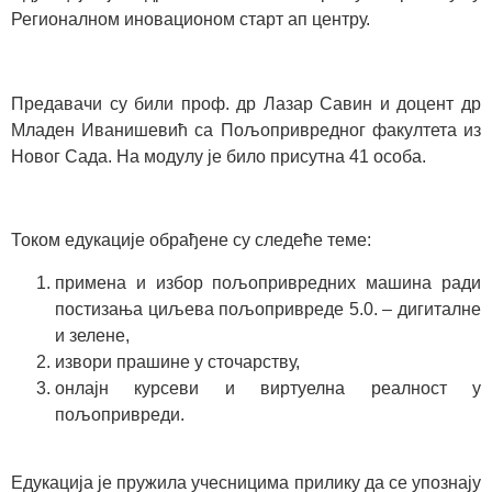
Регионалном иновационом старт ап центру.
Предавачи су били проф. др Лазар Савин и доцент др
Младен Иванишевић са Пољопривредног факултета из
Новог Сада. На модулу је било присутна 41 особа.
Током едукације обрађене су следеће теме:
примена и избор пољопривредних машина ради
постизања циљева пољопривреде 5.0. – дигиталне
и зелене,
извори прашине у сточарству,
онлајн курсеви и виртуелна реалност у
пољопривреди.
Едукација је пружила учесницима прилику да се упознају