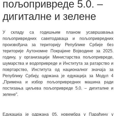
пољопривреде 5.0. –
дигиталне и зелене
У складу са годишњим планом усавршавања
пољопривредних саветодаваца и пољопривредних
произвођача за територију Републике Србије без
територије Аутономне Покрајине Војводине за 2025.
годину, у организацији Министарства пољопривреде,
шумарства и водопривреде и Института за ратарство и
повртарство, Института од националног значаја за
Републику Србију, одржана је едукација за Модул 4
„Примена и избор пољопривредних машина ради
постизања циљева пољопривреде 5.0. – дигиталне и
зелене”.
Едукација је одржана 05. новембра у Параћину у