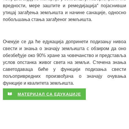
вредности, мере заштите и ремедијација“ појаснивши
утицај загађења земљишта и начине санације, односно
побољшања стања загађеног земљишта.
Очекује се да ће едукација допринети подизању нивоа
свести и знања о значају земљишта с обзиром да оно
обезбеђује око 90% хране за човечанство и представља
услов опстанка живог света на земљи. Стечена знања
саветодаваца биће у функцији подизања свести
пољопривредних произвођача о значају очувања
функције и квалитета земљишта.
МАТЕРИЈАЛ СА ЕДУКАЦИЈЕ