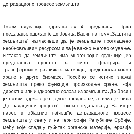
деградационе процесе земљишта.
Током едукације одржана су 4 предавања. Прво
предавање одржао је др Јовица Васин на тему „Заштита
земљишта“ нагласивши да је земљиште проглашено
необновљивим ресурсом и да је важно његово очување.
Истакао да земљиште има многобројне функције јер
представња простор за живот, филтрира и
трансформише различите материје, представља извор
хране и друге биомасе. Посебно се истиче значај
земљишта преко функције производње хране, која
директно или индиректно долази из земљишта. Др Васин
је потом одржао још једно предавање, а тема је била
„Деградациони процеси“. Током предавања др Васин је
навео и објаснио најчешће деградационе процесе
земљишта у свету и на територији Републике Србије,
међу које спадају губитак органске материје, ерозија