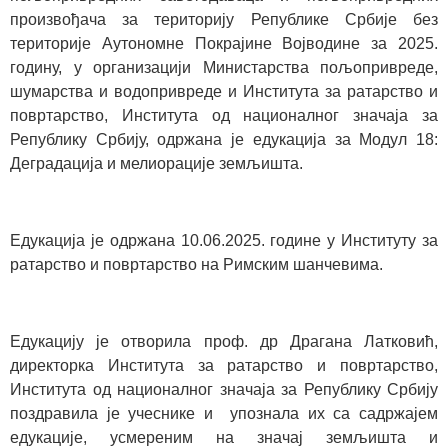
произвођача за територију Републике Србије без
територије Аутономне Покрајине Војводине за 2025.
годину, у организацији Министарства пољопривреде,
шумарства и водопривреде и Института за ратарство и
повртарство, Института од националног значаја за
Републику Србију, одржана је едукација за Модул 18:
Деградација и мелиорације земљишта.
Едукација је одржана 10.06.2025. године у Институту за
ратарство и повртарство на Римским шанчевима.
Едукацију је отворила проф. др Драгана Латковић,
директорка Института за ратарство и повртарство,
Института од националног значаја за Републику Србију
поздравила је учеснике и упознала их са садржајем
едукације, усмереним на значај земљишта и