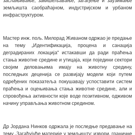
заслањивање, закишељавање, загађење и заузимање
земљишта саобраћајном, индустријском и урбаном
инфраструктуром.
Мастер инж. пољ. Милорад Живаном одржао је предање
на тему „Идентификација, процена и санација
деградираних локација“ истакавши да ради праћења
стања животне средине и утицаја, који поједини сектори
својим деловањима имају на животну средину,
последњих деценија се развијају модели који путем
одређених показатеља покушавају успоставити систем
праћења и оцењивања стања животне средине, али и
спровођења активности које воде позитивном, одживом
начину управљања животном средином.
Др Јордана Нинков одржала је последње предавање на
тему „Загађујуће материје у земљишту: извори, граничне