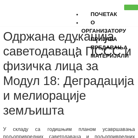
ПОЧЕТАК
О
ОРГАНИЗАТОРУ
Одржана едукација
ПРИЈАВА
саветодаваца ПССС и
ПРЕДАВАЊА
МАТЕРИЈАЛИ
физичка лица за
Модул 18: Деградација
X
и мелиорације
земљишта
У складу са годишњим планом усавршавања
пољопривредних саветодаваца и пољопривредних