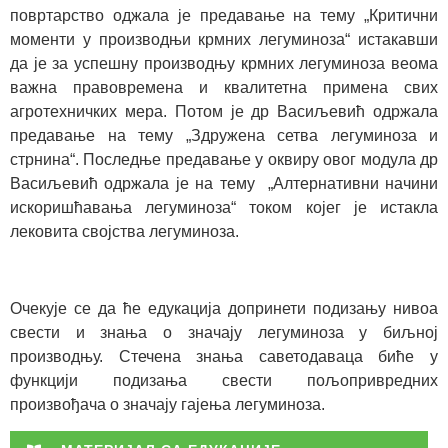
повртарство оджала је предавање на тему „Критични
моменти у производњи крмних легуминоза“ истакавши
да је за успешну производњу крмних легуминоза веома
важна правовремена и квалитетна примена свих
агротехничких мера. Потом је др Васиљевић одржала
предавање на тему „Здружена сетва легуминоза и
стрнина“. Последње предавање у оквиру овог модула др
Васиљевић одржала је на тему „Алтернативни начини
искоришћавања легуминоза“ током којег је истакла
лековита својства легуминоза.
Очекује се да ће едукација допринети подизању нивоа
свести и знања о значају легуминоза у биљној
производњу. Стечена знања саветодаваца биће у
функцији подизања свести пољопривредних
произвођача о значају гајења легуминоза.