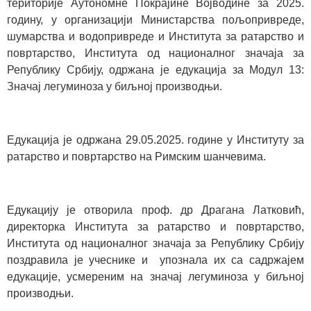
територије Аутономне Покрајине Војводине за 2025.
годину, у организацији Министарства пољопривреде,
шумарства и водопривреде и Института за ратарство и
повртарство, Института од националног значаја за
Републику Србију, одржана је едукација за Модул 13:
Значај легуминоза у биљној производњи.
Едукација је одржана 29.05.2025. године у Институту за
ратарство и повртарство на Римским шанчевима.
Едукацију је отворила проф. др Драгана Латковић,
директорка Института за ратарство и повртарство,
Института од националног значаја за Републику Србију
поздравила је учеснике и упознала их са садржајем
едукације, усмереним на значај легуминоза у биљној
производњи.