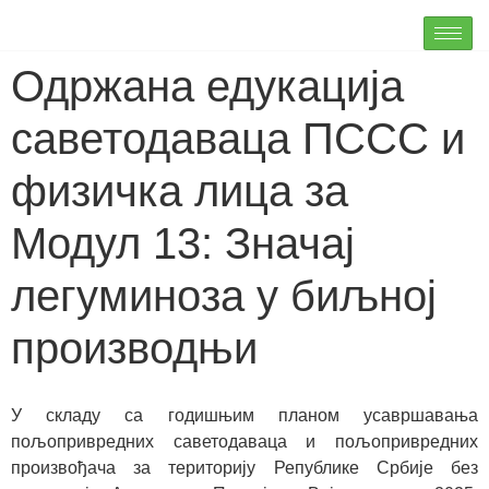
Одржана едукација
саветодаваца ПССС и
физичка лица за
Модул 13: Значај
легуминоза у биљној
производњи
У складу са годишњим планом усавршавања
пољопривредних саветодаваца и пољопривредних
произвођача за територију Републике Србије без