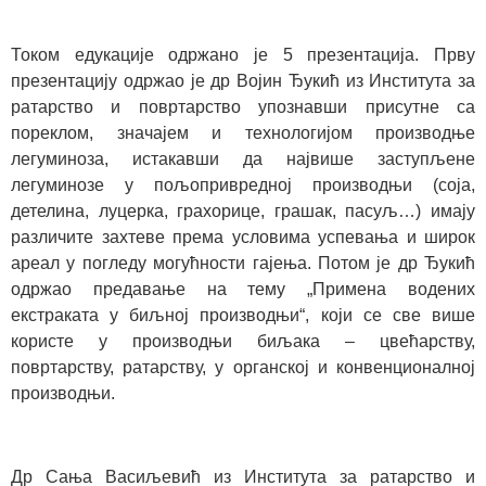
Током едукације одржано је 5 презентација. Прву
презентацију одржао је др Војин Ђукић из Института за
ратарство и повртарство упознавши присутне са
пореклом, значајем и технологијом производње
легуминоза, истакавши да највише заступљене
легуминозе у пољопривредној производњи (соја,
детелина, луцерка, грахорице, грашак, пасуљ…) имају
различите захтеве према условима успевања и широк
ареал у погледу могућности гајења. Потом је др Ђукић
одржао предавање на тему „Примена водених
екстраката у биљној производњи“, који се све више
користе у производњи биљака – цвећарству,
повртарству, ратарству, у органској и конвенционалној
производњи.
Др Сања Васиљевић из Института за ратарство и